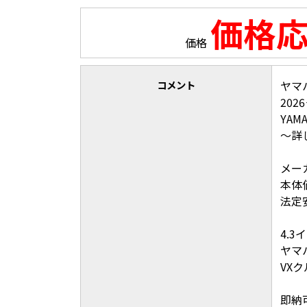
価格
価格
コメント
ヤマ
20
YA
〜詳
メーカ
本体価格
法定安
4.
ヤマ
VX
即納