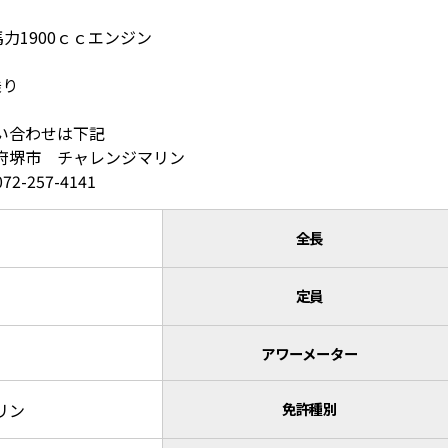
馬力1900ｃｃエンジン
乗り
い合わせは下記
府堺市 チャレンジマリン
072-257-4141
全長
定員
アワーメーター
リン
免許種別