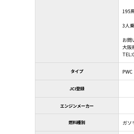
195
3人
お問
大阪
TEL:
タイプ
PWC
JCI登録
エンジンメーカー
燃料種別
ガソ