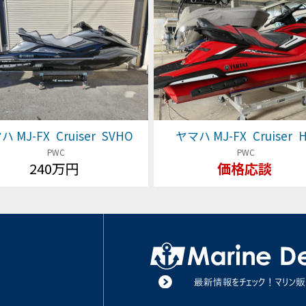
 MJ-FX Cruiser SVHO
ヤマハ MJ-FX Cruiser 
PWC
PWC
240万円
価格応談