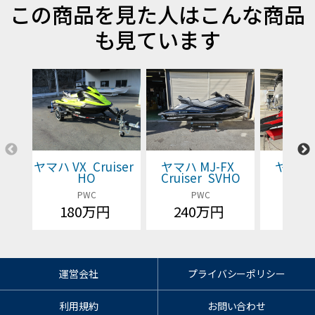
この商品を見た人はこんな商品
も見ています
ヤマハ VX Cruiser
ヤマハ MJ-FX
ヤマハ 
HO
Cruiser SVHO
Cruis
PWC
PWC
P
180万円
240万円
価格
運営会社
プライバシーポリシー
利用規約
お問い合わせ