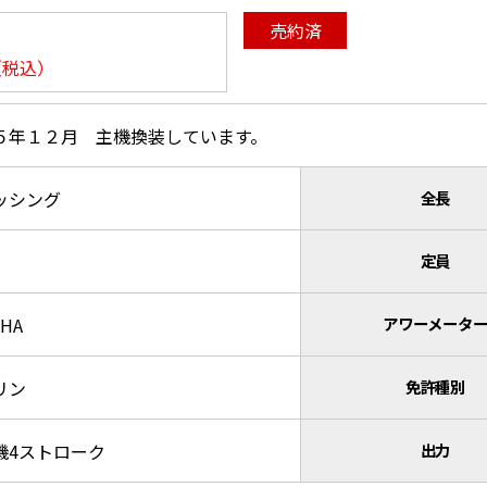
売約済
（税込）
５年１２月 主機換装しています。
ッシング
全長
定員
AHA
アワーメータ
リン
免許種別
機4ストローク
出力