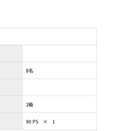
8名
ー
2級
90 PS × 1