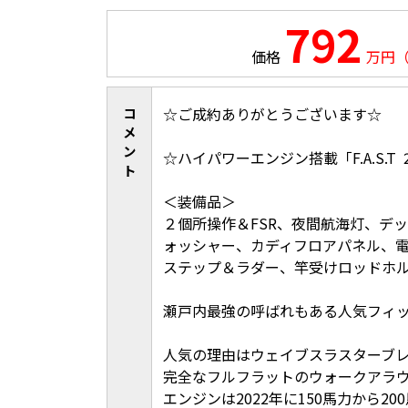
792
価格
万円
コ
☆ご成約ありがとうございます☆
メ
ン
☆ハイパワーエンジン搭載「F.A.S.T 
ト
＜装備品＞
２個所操作＆FSR、夜間航海灯、デ
ォッシャー、カディフロアパネル、
ステップ＆ラダー、竿受けロッドホ
瀬戸内最強の呼ばれもある人気フィッシ
人気の理由はウェイブスラスターブ
完全なフルフラットのウォークアラ
エンジンは2022年に150馬力から