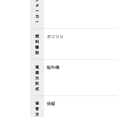
メ
ー
カ
ー
燃
ガソリン
料
種
別
推
船外機
進
力
形
式
保
係留
管
方