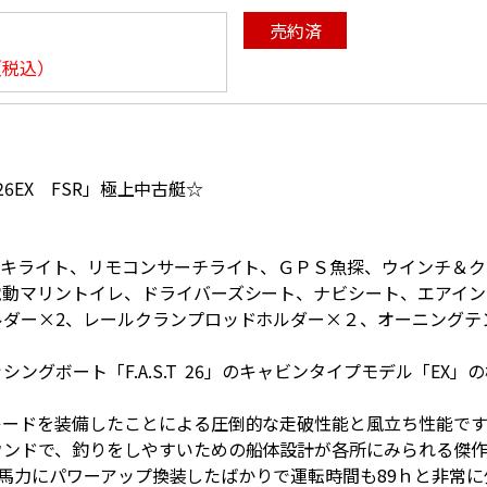
売約済
（税込）
26EX FSR」極上中古艇☆
ッキライト、リモコンサーチライト、ＧＰＳ魚探、ウインチ＆
電動マリントイレ、ドライバーズシート、ナビシート、エアイ
ルダー×2、レールクランプロッドホルダー×２、オーニングテ
ングボート「F.A.S.T 26」のキャビンタイプモデル「EX」
レードを装備したことによる圧倒的な走破性能と風立ち性能です
ウンドで、釣りをしやすいための船体設計が各所にみられる傑作
200馬力にパワーアップ換装したばかりで運転時間も89ｈと非常