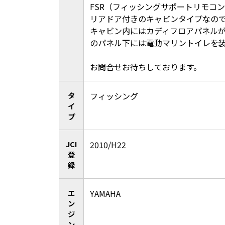
FSR（フィッシングサポートリモコ
リアドア付きのキャビンタイプなの
キャビン内にはカディフロアパネル
のパネル下には電動マリントイレを
お問合せお待ちしております。
タ
フィッシング
イ
プ
JCI
2010/H22
登
録
エ
YAMAHA
ン
ジ
ン