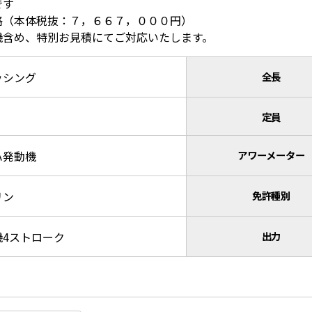
です
格（本体税抜：７，６６７，０００円）
機含め、特別お見積にてご対応いたします。
ッシング
全長
定員
ハ発動機
アワーメーター
リン
免許種別
機4ストローク
出力