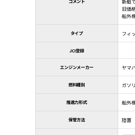
コメント
新艇
旧価
船外
タイプ
フィ
JCI登録
エンジンメーカー
ヤマ
燃料種別
ガソ
推進力形式
船外
保管方法
陸置