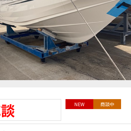
応談
NEW
商談中