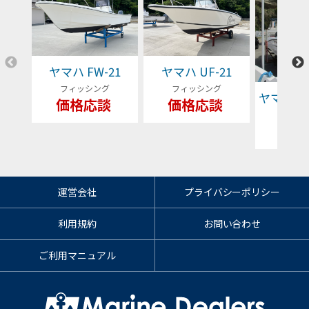
ヤマハ FW-21
ヤマハ UF-21
フィッシング
フィッシング
ヤマハ YFR
価格応談
価格応談
フィッ
79
運営会社
プライバシーポリシー
利用規約
お問い合わせ
ご利用マニュアル