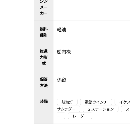
ジン
メー
カー
燃料
軽油
種別
推進
船内機
力形
式
保管
係留
方法
装備
航海灯
電動ウインチ
イケ
サムラダー
２ステーション
ス
ー
レーダー