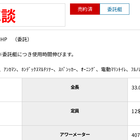
応談
売約済
委託艇
B HP （委託）
7H※委託艇につき使用時間伸びます。
ﾝｶﾏﾝ、ﾎﾝﾃﾞｯｸｽﾏﾙﾁｿﾅｰ、ｽﾊﾟﾝｯｶｰ、ｵｰﾆﾝｸﾞ、電動ﾏﾘﾝﾄｲﾚ、
全長
33.
定員
12
アワーメーター
407