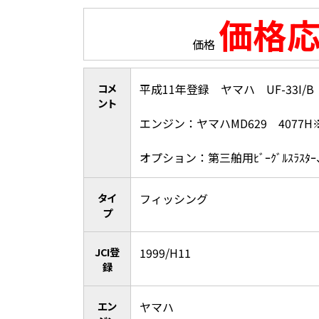
価格
価格
コメ
平成11年登録 ヤマハ UF-33I/
ント
エンジン：ヤマハMD629 407
オプション：第三舶用ﾋﾞｰｸﾞﾙｽﾗｽﾀｰ、ｱ
タイ
フィッシング
プ
JCI登
1999/H11
録
エン
ヤマハ