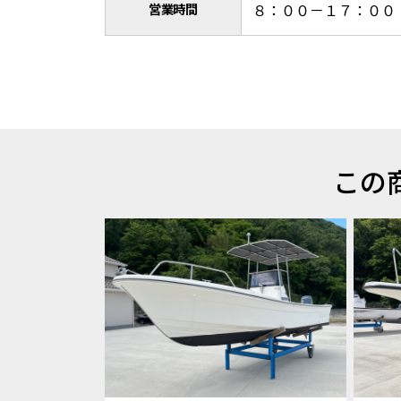
営業時間
８：００－１７：００
この