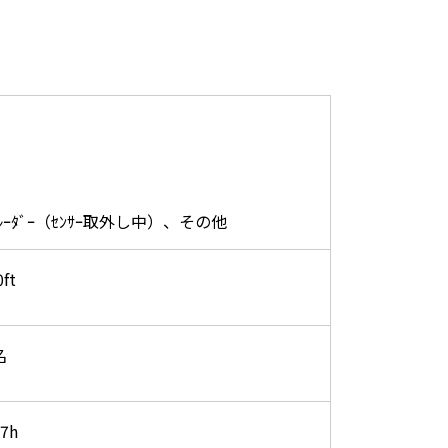
ﾌﾙﾉﾚｰﾀﾞｰ（ｾﾝｻｰ取外し中）、その他
0ft
名
7h