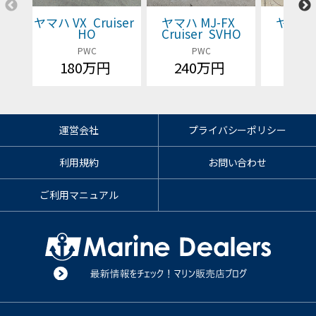
ヤマハ VX Cruiser
ヤマハ MJ-FX
ヤマハ 
HO
Cruiser SVHO
Cruis
PWC
PWC
P
180万円
240万円
価格
運営会社
プライバシーポリシー
利用規約
お問い合わせ
ご利用マニュアル