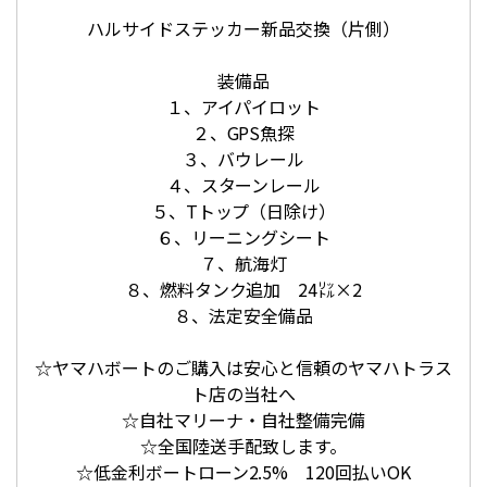
ハルサイドステッカー新品交換（片側）
装備品
１、アイパイロット
２、GPS魚探
３、バウレール
４、スターンレール
５、Tトップ（日除け）
６、リーニングシート
７、航海灯
８、燃料タンク追加 24㍑×2
８、法定安全備品
☆ヤマハボートのご購入は安心と信頼のヤマハトラス
ト店の当社へ
☆自社マリーナ・自社整備完備
☆全国陸送手配致します。
☆低金利ボートローン2.5% 120回払いOK