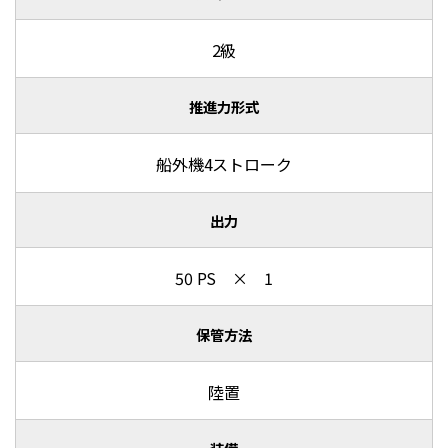
2級
推進力形式
船外機4ストローク
出力
50 PS × 1
保管方法
陸置