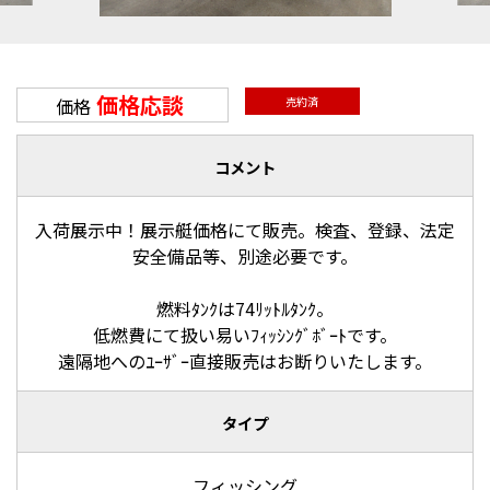
価格応談
価格
売約済
コメント
入荷展示中！展示艇価格にて販売。検査、登録、法定
安全備品等、別途必要です。
燃料ﾀﾝｸは74ﾘｯﾄﾙﾀﾝｸ。
低燃費にて扱い易いﾌｨｯｼﾝｸﾞﾎﾞｰﾄです。
遠隔地へのﾕｰｻﾞｰ直接販売はお断りいたします。
タイプ
フィッシング