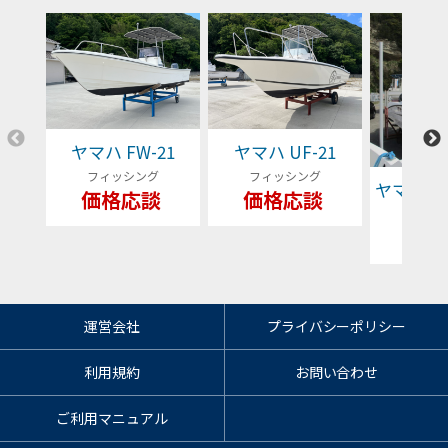
ヤマハ FW-21
ヤマハ UF-21
フィッシング
フィッシング
ヤマハ YFR
価格応談
価格応談
フィッ
79
運営会社
プライバシーポリシー
利用規約
お問い合わせ
ご利用マニュアル