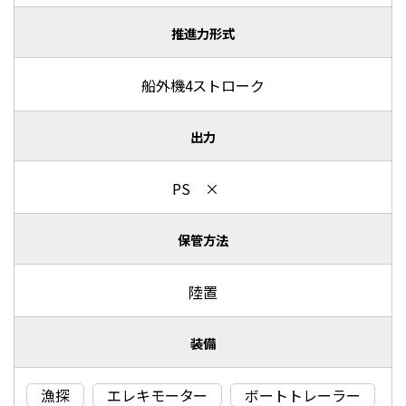
推進力形式
船外機4ストローク
出力
PS ×
保管方法
陸置
装備
漁探
エレキモーター
ボートトレーラー