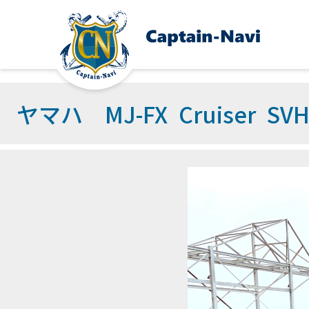
ヤマハ MJ-FX Cruiser SV