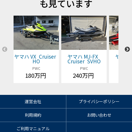
も見ています
ヤマハ VX Cruiser
ヤマハ MJ-FX
ヤマハ 
HO
Cruiser SVHO
Cruis
PWC
PWC
P
180万円
240万円
価格
運営会社
プライバシーポリシー
利用規約
お問い合わせ
ご利用マニュアル