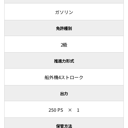
ガソリン
免許種別
2級
推進力形式
船外機4ストローク
出力
250 PS × 1
保管方法