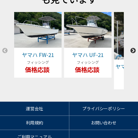
ヤマハ FW-21
ヤマハ UF-21
フィッシング
フィッシング
ヤマハ YFR
価格応談
価格応談
フィッ
79
運営会社
プライバシーポリシー
利用規約
お問い合わせ
ご利用マニュアル