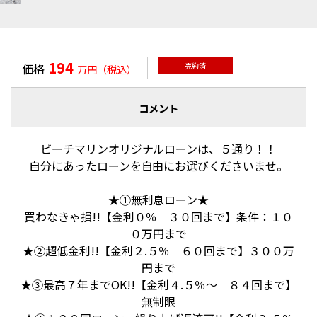
194
価格
売約済
万円（税込）
コメント
ビーチマリンオリジナルローンは、５通り！！
自分にあったローンを自由にお選びくださいませ。
★①無利息ローン★
買わなきゃ損!!【金利０％ ３０回まで】条件：１０
０万円まで
★②超低金利!!【金利２.５％ ６０回まで】３００万
円まで
★③最高７年までOK!!【金利４.５％～ ８４回まで】
無制限