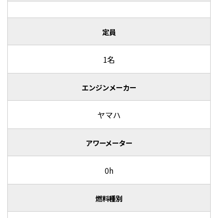
定員
1名
エンジンメーカー
ヤマハ
アワーメーター
0h
燃料種別