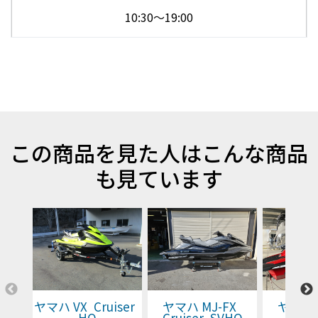
10:30～19:00
この商品を見た人はこんな商品
も見ています
ヤマハ VX Cruiser
ヤマハ MJ-FX
ヤマハ 
HO
Cruiser SVHO
Cruis