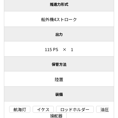
推進力形式
船外機4ストローク
出力
115 PS × 1
保管方法
陸置
装備
航海灯
イケス
ロッドホルダー
油圧
操舵器