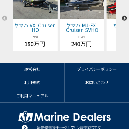
ヤマハ VX Cruiser
ヤマハ MJ-FX
ヤマハ 
HO
Cruiser SVHO
Cruis
PWC
PWC
P
180万円
240万円
価格
運営会社
プライバシーポリシー
利用規約
お問い合わせ
ご利用マニュアル