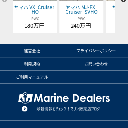
ヤマハ VX Cruiser
ヤマハ MJ-FX
ヤマハ 
HO
Cruiser SVHO
Cruis
PWC
PWC
P
180万円
240万円
価格
運営会社
プライバシーポリシー
利用規約
お問い合わせ
ご利用マニュアル