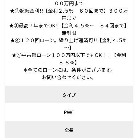
００万円まで
★②超低金利!!【金利２.５％ ６０回まで】３００万
円まで
★③最高７年までOK!!【金利４.５％～ ８４回まで】
無制限
★④１２０回ローン。繰り上げ返済可!!【金利４.５％
～】
★⑤中古艇ローン１００万円以下でもOK！！【金利
８.８％】
＊全てのローンには、条件がございます。
お問い合わせください。
タイプ
PWC
全長