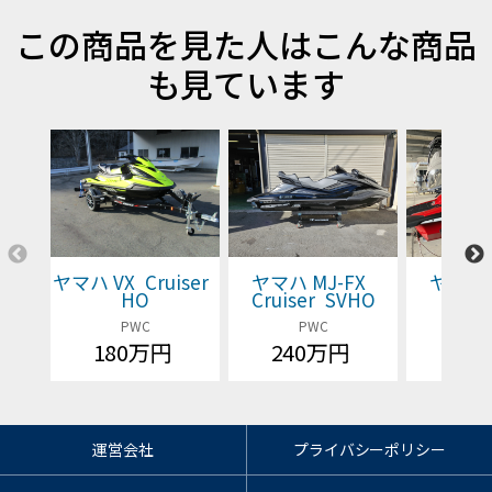
この商品を見た人はこんな商品
も見ています
ヤマハ VX Cruiser
ヤマハ MJ-FX
ヤマハ 
HO
Cruiser SVHO
Cruis
PWC
PWC
P
180万円
240万円
価格
運営会社
プライバシーポリシー