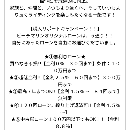
操作性を飛躍的に向上。
家族と、仲間と、いつもより遠くへ、そしていつもよ
り長くライディングを楽しみたくなる一艇です！
【購入サポートキャンペーン！！】
ビーチマリンオリジナルローンは、５通り！！
自分にあったローンを自由にお選びくださいませ。
★①無利息ローン★
買わなきゃ損!!【金利０％ ３０回まで】条件：１０
０万円まで
★②超低金利!!【金利２.５％ ６０回まで】３００万
円まで
★③最高７年までOK!!【金利４.５％～ ８４回まで】
無制限
★④１２０回ローン。繰り上げ返済可!!【金利４.５％
～】
★⑤中古艇ローン１００万円以下でもOK！！【金利
８.８％】