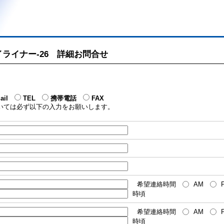
イライナー-26 詳細お問合せ
ail
TEL
携帯電話
FAX
いては必ず以下の入力をお願いします。
希望連絡時間
AM
時頃
希望連絡時間
AM
時頃